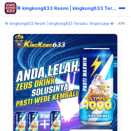
🎯 kingkong633 Resmi | kingkong633 Terbaru Terpercaya 💎
🎯 kingkong633 Resmi | kingkong633 Terbaru Terpercaya 💎
›
APK